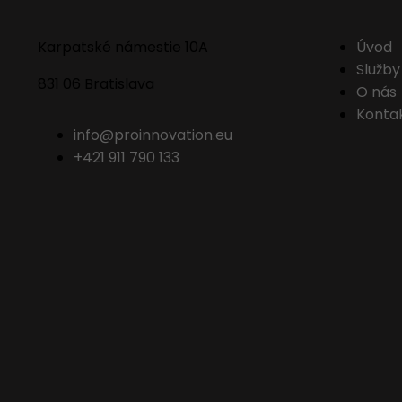
Karpatské námestie 10A
Úvod
Služby
831 06 Bratislava
O nás
Konta
info@proinnovation.eu
+421 911 790 133